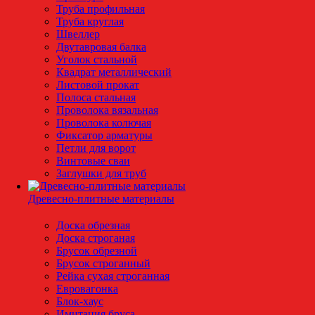
Труба профильная
Труба круглая
Швеллер
Двутавровая балка
Уголок стальной
Квадрат металлический
Листовой прокат
Полоса стальная
Проволока вязальная
Проволока колючая
Фиксатор арматуры
Петли для ворот
Винтовые сваи
Заглушки для труб
Древесно-плитные материалы
Доска обрезная
Доска строганая
Брусок обрезной
Брусок строганный
Рейка сухая строганная
Евровагонка
Блок-хаус
Имитация бруса