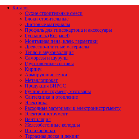
Каталог
Сухие строительные смеси
Блоки строительные
Листовые материалы
Профиль для гипсокартона и аксессуары
Руспанель (Ruspanel)
Монтажная пена, клеи, герметики
Древесно-плитные материалы
Тепло и звукоизоляция
Саморезы и шурупы
Грунтовочные составы
Кирпич
Армирующие сетки
Металлопрокат
Продукция БИРСС
Ручной инструмент, хозтовары
Сантехника и отопление
Электрика
Расходные материалы к электроинструменту
Электроинструмент
Вентиляция
Железобетонные колодцы
Поликарбонат
Террасная доска и декинг