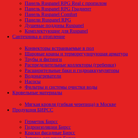
Панель Ruspanel RPG Real с пропилом
Панель Ruspanel RPG Градиент
Панель Ruspanel Comfort
Панели Ruspanel RPG
Душевые поддоны Ruspanel
Комплектующие для Ruspanel
Сантехника и отопление
Конвекторы встраиваемые в пол
Шаровые краны и терморегулирующая арматура
Трубы и фитинги
Распределительные коллекторы (гребенки)
Расширительные баки и гидроаккумуляторы
Водонагреватели
Насосы
Фильтры и системы очистки воды
Кровельные материалы
Мягкая кровля (гибкая черепица) в Москве
Продукция БИРСС
Герметик Бирсс
Гидроизоляции Бирсс
Краски фасадные Бирсс