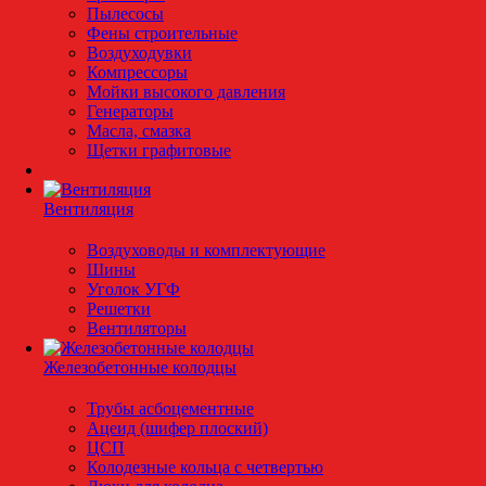
Пылесосы
Фены строительные
Воздуходувки
Компрессоры
Мойки высокого давления
Генераторы
Масла, смазка
Щетки графитовые
Вентиляция
Воздуховоды и комплектующие
Шины
Уголок УГФ
Решeтки
Вентиляторы
Железобетонные колодцы
Трубы асбоцементные
Ацеид (шифер плоский)
ЦСП
Колодезные кольца с четвертью