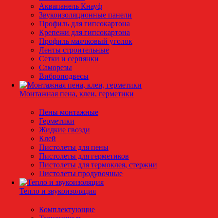
Аквапанель Кнауф
Звукоизоляционные панели
Профиль для гипсокартона
Крепежи для гипсокартона
Профиль маячковый уголок
Ленты строительные
Сетки и серпянки
Саморезы
Виброподвесы
Монтажная пена, клеи, герметики
Пены монтажные
Герметики
Жидкие гвозди
Клей
Пистолеты для пены
Пистолеты для герметиков
Пистолеты для термоклея, стержни
Пистолеты продувочные
Тепло и звукоизоляция
Комплектующие