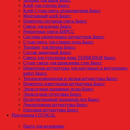
Затирка для швов Бирсс
Клей для плитки Бирсс
Клей Сухая смесь облицовочная Бирсс
Монтажный клей Бирсс
Цементно песчаная смесь Бирсс
Смеси для кладки Бирсс
Ремонтные смеси БИРСС
Система санирующих штукатурок Бирсс
Сухая смесь для стяжки пола Бирсс
Топпинг для бетона Бирсс
Состав защитный Бирсс
Смеси для утепления дома ТЕРМОПОР Бирсс
Сухие смеси для шпаклевки стен Бирсс
Цементная штукатурка для наружных и внутренних
работ Бирсс
Теплоизоляционная и легкая штукатурка Бирсс
Цементно известковая штукатурка Бирсс
Эпоксидные наливные полы Бирсс
Эпоксидная грунтовка Бирсс
Полиуретановый наливной пол Бирсс
Декоративная штукатурка Бирсс
Гипсовая штукатурка Бирсс
Продукция LITOKOL
Паста для колеровки