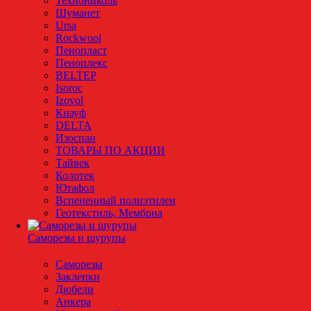
Технониколь
Шуманет
Ursa
Rockwool
Пенопласт
Пеноплекс
BELTEP
Isoroc
Izovol
Кнауф
DELTA
Изоспан
ТОВАРЫ ПО АКЦИИ
Тайвек
Колотек
Ютафол
Вспененный полиэтилен
Геотекстиль, Мембрна
Саморезы и шурупы
Саморезы
Заклепки
Дюбели
Анкера