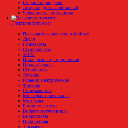
Шарошки для дрели
Липучки, диск лепестковый
Чашка-щетка, диск-щетка
Электроинструмент
Перфораторы, молотки отбойные
Дрели
Гайковерты
Шуруповерты
УШМ
Пила дисковая, торцовочная
Пила сабельная
Штроборезы
Лобзики
Рубанки электрические
Фрезеры
Шлифмашины
Миксеры строительные
Мотобуры
Бетоносмесители
Вибраторы глубинные
Виброплиты
Пила цепная
Триммеры