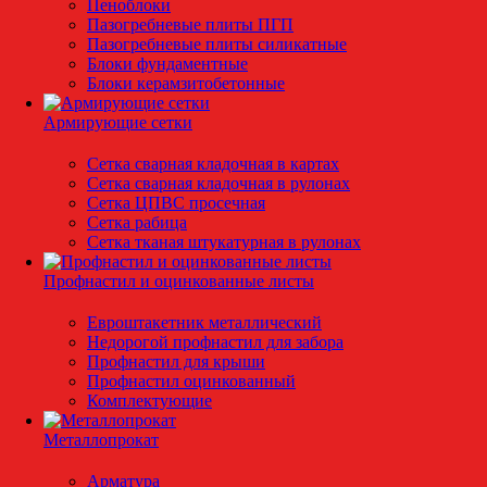
Пеноблоки
Пазогребневые плиты ПГП
Пазогребневые плиты силикатные
Блоки фундаментные
Блоки керамзитобетонные
Армирующие сетки
Сетка сварная кладочная в картах
Сетка сварная кладочная в рулонах
Сетка ЦПВС просечная
Сетка рабица
Сетка тканая штукатурная в рулонах
Профнастил и оцинкованные листы
Евроштакетник металлический
Недорогой профнастил для забора
Профнастил для крыши
Профнастил оцинкованный
Комплектующие
Металлопрокат
Арматура