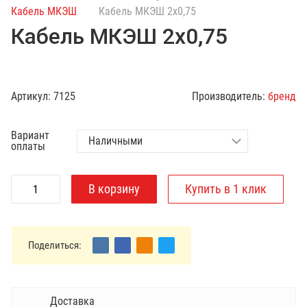
с
Кабель МКЭШ
Кабель МКЭШ 2х0,75
к
Кабель МКЭШ 2х0,75
п
о
к
а
Артикул:
7125
Производитель:
бренд
т
а
Вариант
л
оплаты
о
г
у
Поделиться:
Доставка