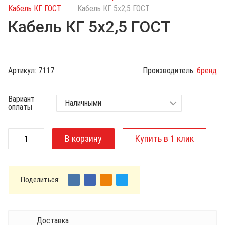
с
Кабель КГ ГОСТ
Кабель КГ 5х2,5 ГОСТ
к
Кабель КГ 5х2,5 ГОСТ
п
о
к
а
Артикул:
7117
Производитель:
бренд
т
а
Вариант
л
оплаты
о
г
у
Поделиться:
Доставка