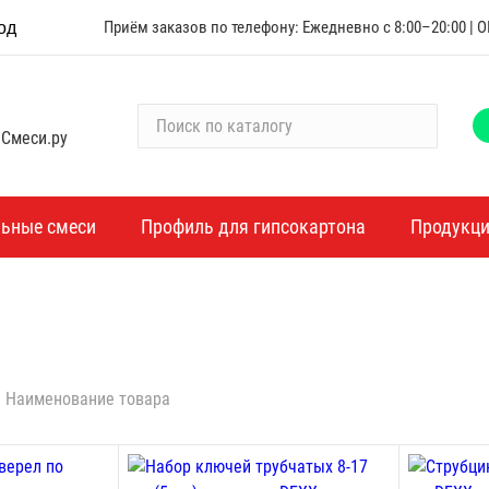
Приём заказов по телефону: Ежедневно с 8:00–20:00 |
од
П
 Смеси.ру
о
и
с
к
льные смеси
Профиль для гипсокартона
Продукц
п
о
к
а
т
а
Наименование товара
л
о
г
у