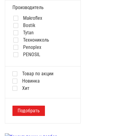
Производитель
Makroflex
Bostik
Tytan
Технониколь
Penoplex
PENOSIL
KUDO
RICH
Товар по акции
Sоudal
Новинка
KIM-TEC
Хит
Бренд
TYTAN
Акфикс
Подобрать
Гермес
REAL
Oscar
Клео