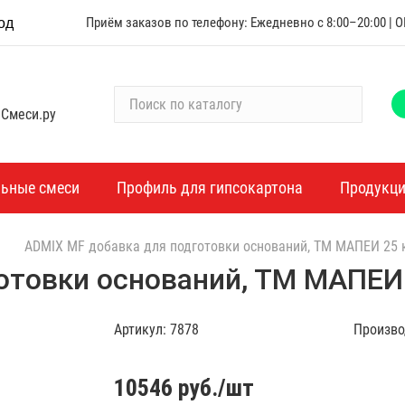
Приём заказов по телефону: Ежедневно с 8:00–20:00 |
од
П
 Смеси.ру
о
и
с
к
льные смеси
Профиль для гипсокартона
Продукц
п
о
ADMIX MF добавка для подготовки оснований, ТМ МАПЕИ 25 
к
а
отовки оснований, ТМ МАПЕИ 
т
а
Артикул:
7878
Произво
л
о
г
10546
руб./шт
у